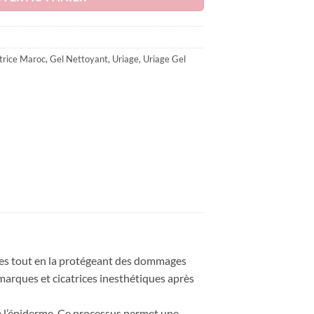
د.م. 133.
trice Maroc
,
Gel Nettoyant
,
Uriage
,
Uriage Gel
res tout en la protégeant des dommages
marques et cicatrices inesthétiques après
de l’épiderme. Ce processus permet une