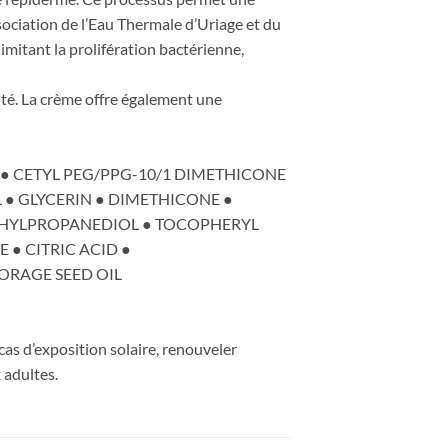
’association de l’Eau Thermale d’Uriage et du
mitant la prolifération bactérienne,
cité. La crème offre également une
 ● CETYL PEG/PPG-10/1 DIMETHICONE
● GLYCERIN ● DIMETHICONE ●
ETHYLPROPANEDIOL ● TOCOPHERYL
● CITRIC ACID ●
ORAGE SEED OIL
as d’exposition solaire, renouveler
 adultes.