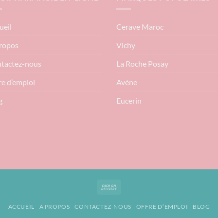
ueil
Cerave Maroc
ropos
Vichy
tactez-nous
La Roche Posay
re d’emploi
Avène
g
Eucerin
Cash
On
ACCUEIL
A PROPOS
CONTACTEZ-NOUS
OFFRE D’EMPLOI
BLOG
Delivery