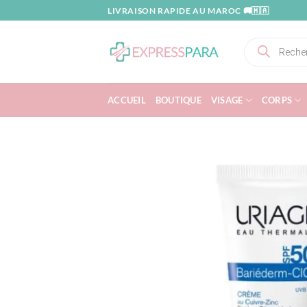
Passer
LIVRAISON RAPIDE AU MAROC 🚚🇲🇦
au
contenu
Recherche
de
produits
ACCUEIL
BOUTIQUE
VISAGE
CORPS