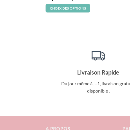
de
prix :
CHOIX DES OPTIONS
د.م. 72
à
Ce
د.م. 174
produit
a
plusieurs
variations.
Les
options
peuvent
être
Livraison Rapide
choisies
sur
Du jour même à j+1, livraison gratu
la
disponible .
page
du
produit
A PROPOS
PA