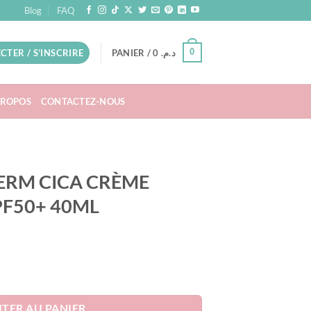
Blog
FAQ
0
CTER / S’INSCRIRE
PANIER /
0
د.م.
PROPOS
CONTACTEZ-NOUS
ERM CICA CRÈME
PF50+ 40ML
M CICA CRÈME RÉPARATRICE SPF50+ 40ML
el
TER AU PANIER