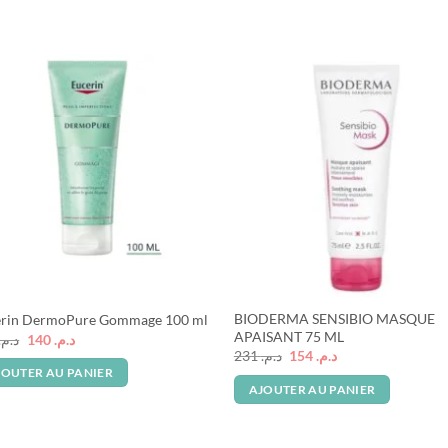
BIODERMA SENSIBIO MASQUE
erin DermoPure Gommage 100 ml
APAISANT 75 ML
Le
Le
د.م.
140
د.م.
prix
prix
Le
Le
231
د.م.
154
د.م.
initial
actuel
prix
prix
JOUTER AU PANIER
était :
est :
initial
actuel
AJOUTER AU PANIER
د.م. 140.
د.م. 212.
était :
est :
د.م. 154.
د.م. 231.