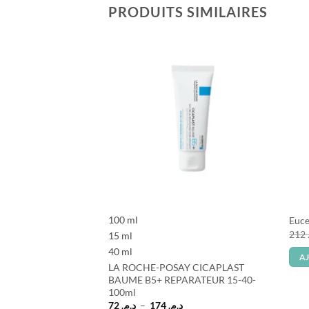
PRODUITS SIMILAIRES
100 ml
Euc
212
15 ml
40 ml
A
LA ROCHE-POSAY CICAPLAST
BAUME B5+ REPARATEUR 15-40-
100ml
Plage
72
د.م.
–
174
د.م.