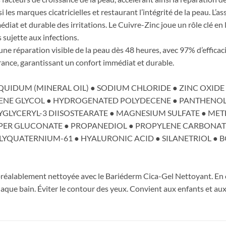
nsi les marques cicatricielles et restaurant l’intégrité de la peau. L
t et durable des irritations. Le Cuivre-Zinc joue un rôle clé en li
 sujette aux infections.
une réparation visible de la peau dès 48 heures, avec 97% d’effica
rance, garantissant un confort immédiat et durable.
QUIDUM (MINERAL OIL) ● SODIUM CHLORIDE ● ZINC OXIDE
ENE GLYCOL ● HYDROGENATED POLYDECENE ● PANTHENOL 
YGLYCERYL-3 DIISOSTEARATE ● MAGNESIUM SULFATE ● M
PER GLUCONATE ● PROPANEDIOL ● PROPYLENE CARBONATE 
QUATERNIUM-61 ● HYALURONIC ACID ● SILANETRIOL ● B
 préalablement nettoyée avec le Bariéderm Cica-Gel Nettoyant. En c
chaque bain. Éviter le contour des yeux. Convient aux enfants et aux