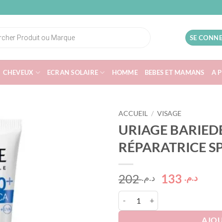
SE CONNE
CHEVEUX
ECRAN SOLAIRE
HOMME
BEBES ET MAMANS
A 
ACCUEIL
/
VISAGE
URIAGE BARIED
RÉPARATRICE S
Le
Le
202
133
د.م.
د.م.
prix
prix
quantité de URIAGE BARIEDER
initial
actu
était :
est :
AJOU