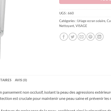
د.م. 202.
UGS :
660
Catégories :
Uriage ecran solaire
,
Ca
Nettoyant
,
VISAGE
TAIRES
AVIS (0)
 pansement non occlusif, isolant la peau des agressions extérieu
tection est cruciale pour maintenir une peau saine et prévenir les 
facteurs de croissance de la peau, accélérant ainsi la réparation 