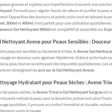
 peaux grasses et sujettes aux imperfections trouvent une solutio
toyant
. Formulé pour réguler l’excès de sébum et purifier la peau 
venir l’apparition des boutons et points noirs tout en laissant la p
0ml
,
300ml
et
400ml
, il est parfait pour une utilisation quotidienn
anance Gel Nettoyant 400ml
est compétitif et accessible sur
Exp
l Nettoyant Avene pour Peaux Sensibles : Douceur 
otre peau est sensible ou facilement irritée, le
Avene Gel Nettoyan
toyage en douceur, sans agresser l’épiderme. Grâce à sa formule san
ise la peau tout en la nettoyant des impuretés quotidiennes. Les ut
me en témoignent les
avis sur le Gel Nettoyant Avene
.
ttoyage Hydratant pour Peaux Sèches : Avene Trix
r les peaux sèches, le
Avene Trixera Gel Nettoyant Surgras
est u
rrissante nettoie la peau sans la dessécher, préservant ainsi l’hyd
usage quotidien, il procure un confort immédiat et durable, notam
illements après le lavage.