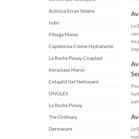
Actinica Ecran Solaire
Av
Isdin
Le
san
Filorga Maroc
les
Capiderma Crème Hydratante
imp
La Roche Posay Cicaplast
Av
Kerastase Maroc
Se
Cetaphil Gel Nettoyant
Pou
ONGLES
hyd
par
La Roche Posay
Av
The Ordinary
Dermacare
Le
mai