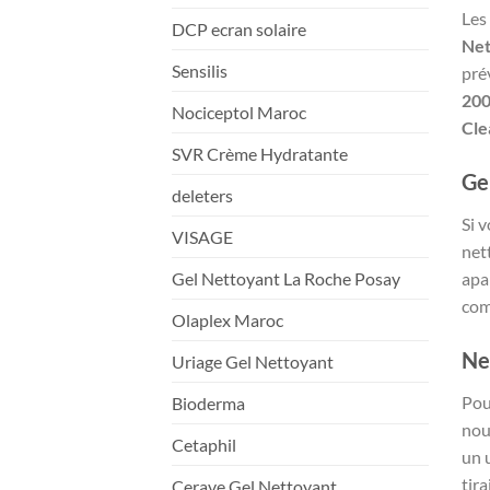
Les
DCP ecran solaire
Net
Sensilis
pré
20
Nociceptol Maroc
Cle
SVR Crème Hydratante
Ge
deleters
Si v
VISAGE
net
Gel Nettoyant La Roche Posay
apa
com
Olaplex Maroc
Ne
Uriage Gel Nettoyant
Pou
Bioderma
nou
Cetaphil
un 
tira
Cerave Gel Nettoyant