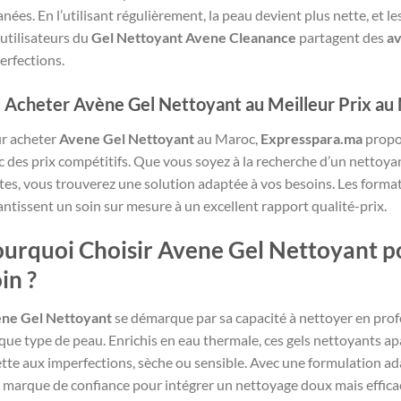
anées. En l’utilisant régulièrement, la peau devient plus nette, et l
 utilisateurs du
Gel Nettoyant Avene Cleanance
partagent des
av
erfections.
 Acheter Avène Gel Nettoyant au Meilleur Prix au
r acheter
Avene Gel Nettoyant
au Maroc,
Expresspara.ma
propo
c des prix compétitifs. Que vous soyez à la recherche d’un nettoya
tes, vous trouverez une solution adaptée à vos besoins. Les formats
antissent un soin sur mesure à un excellent rapport qualité-prix.
urquoi Choisir Avene Gel Nettoyant p
in ?
ne Gel Nettoyant
se démarque par sa capacité à nettoyer en profo
que type de peau. Enrichis en eau thermale, ces gels nettoyants apai
ette aux imperfections, sèche ou sensible. Avec une formulation ada
 marque de confiance pour intégrer un nettoyage doux mais efficac