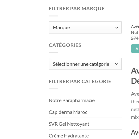
FILTRER PAR MARQUE
Avèn
Nutr
27
CATÉGORIES
A
Catégories
Av
Dé
FILTRER PAR CATEGORIE
Ave
Notre Parapharmacie
the
net
Capiderma Maroc
mix
SVR Gel Nettoyant
Av
Crème Hydratante