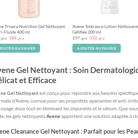
e Trixera Nutrition Gel Nettoyant
Avène Tolérance Lotion Nettoyant
i-Fluide 400 ml
Gélifiée 200 ml
Le
Le
Le
Le
4
د.م.
183
د.م.
197
د.م.
132
د.م.
prix
prix
prix
prix
initial
actuel
initial
actuel
JOUTER AU PANIER
AJOUTER AU PANIER
était :
est :
était :
est :
د.م. 132.
د.م. 197.
د.م. 183.
د.م. 274.
ene Gel Nettoyant : Soin Dermatologi
licat et Efficace
ne Gel Nettoyant
est conçu pour répondre aux besoins spécifique
rmale d’Avène, connue pour ses propriétés apaisantes et anti-irrita
toyage doux tout en éliminant les impuretés et le sébum. Que vous
te, les gels nettoyants
Avene
apportent une solution adaptée à ch
ene Cleanance Gel Nettoyant : Parfait pour les Pe