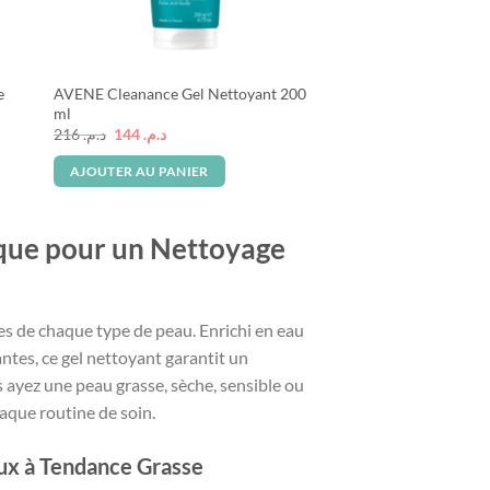
e
AVENE Cleanance Gel Nettoyant 200
ml
Le
Le
216
د.م.
144
د.م.
prix
prix
initial
actuel
AJOUTER AU PANIER
était :
est :
د.م. 144.
د.م. 216.
que pour un Nettoyage
s de chaque type de peau. Enrichi en eau
ntes, ce gel nettoyant garantit un
 ayez une peau grasse, sèche, sensible ou
aque routine de soin.
aux à Tendance Grasse