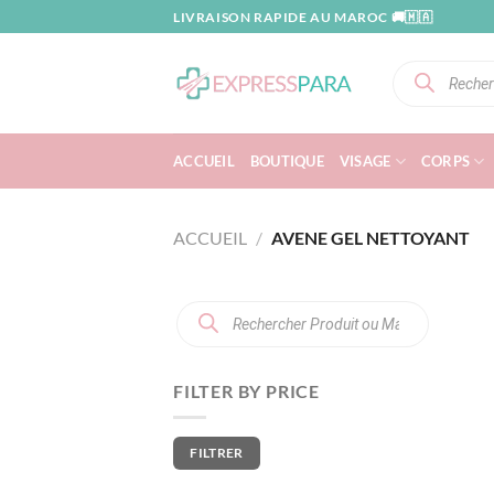
Passer
LIVRAISON RAPIDE AU MAROC 🚚🇲🇦
au
contenu
Recherche
de
produits
ACCUEIL
BOUTIQUE
VISAGE
CORPS
ACCUEIL
/
AVENE GEL NETTOYANT
Recherche
de
produits
FILTER BY PRICE
Prix
Prix
FILTRER
min
max