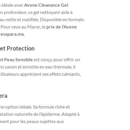
n idéale avec
Avene Cleanance Gel
en profondeur, ce gel nettoyant aide à
eau nette et matifiée. Disponible en formats
e. Pour ceux au Maroc, le
prix de l’Avene
resspara.ma
.
et Protection
t Peau Sensible
est conçu pour offrir un
s savon et enrichie en eau thermale, il
ilisateurs apprécient ses effets calmants,
era
ne option idéale. Sa formule riche et
ratation naturelle de l’épiderme. Adapté à
ment pour les peaux sujettes aux