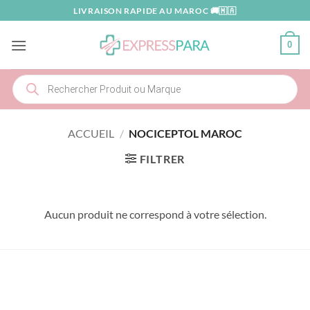
Passer
LIVRAISON RAPIDE AU MAROC 🚚🇲🇦
au
contenu
0
Recherche
de
produits
ACCUEIL
/
NOCICEPTOL MAROC
FILTRER
Aucun produit ne correspond à votre sélection.