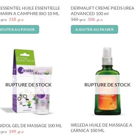
ESSENTIEL HUILE ESSENTIELLE
DERMALIFT CREME PIEDS UREA
ARIN A CAMPHRE BIO 10 ML
ADVANCED 100 ml
Le
Le
Le
Le
9
د.م.
118
د.م.
160
د.م.
106
د.م.
prix
prix
prix
prix
initial
actuel
initial
actuel
JOUTER AU PANIER
AJOUTER AU PANIER
était :
est :
était :
est :
د.م. 106.
د.م. 160.
د.م. 118.
د.م. 179.
RUPTURE DE STOCK
RUPTURE DE STOCK
WELEDA HUILE DE MASSAGE A
IDOL GEL DE MASSAGE 100 ML
L’ARNICA 100 ML
Le
Le
5
د.م.
149
د.م.