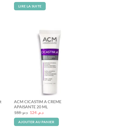
prix
prix
initial
actuel
LIRE LA SUITE
était :
est :
د.م. 71.
د.م. 108.
t
ACM CICASTIM A CREME
APAISANTE 20 ML
Le
Le
188
د.م.
124
د.م.
prix
prix
initial
actuel
AJOUTER AU PANIER
était :
est :