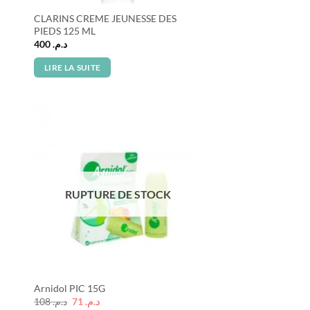
CLARINS CREME JEUNESSE DES
PIEDS 125 ML
400
د.م.
LIRE LA SUITE
RUPTURE DE STOCK
Arnidol PIC 15G
Le
Le
108
د.م.
71
د.م.