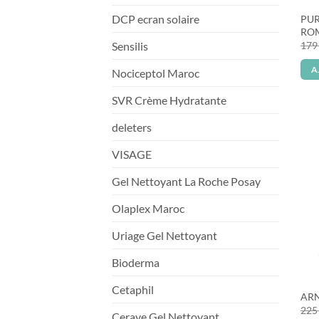
DCP ecran solaire
PUR
ROM
Sensilis
17
A
Nociceptol Maroc
SVR Crème Hydratante
deleters
VISAGE
Gel Nettoyant La Roche Posay
Olaplex Maroc
Uriage Gel Nettoyant
Bioderma
Cetaphil
ARN
22
Cerave Gel Nettoyant