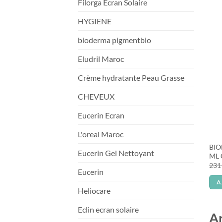
Filorga Ecran Solaire
HYGIENE
bioderma pigmentbio
Eludril Maroc
Crème hydratante Peau Grasse
CHEVEUX
Eucerin Ecran
L'oreal Maroc
BIO
Eucerin Gel Nettoyant
ML 
23
Eucerin
A
Heliocare
Eclin ecran solaire
Ar