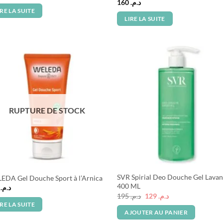
prix
prix
160
د.م.
initial
actuel
IRE LA SUITE
était :
est :
LIRE LA SUITE
د.م. 149.
د.م. 225.
RUPTURE DE STOCK
SVR Spirial Deo Douche Gel Lavan
EDA Gel Douche Sport à l’Arnica
400 ML
8
د.م.
Le
Le
195
د.م.
129
د.م.
prix
prix
IRE LA SUITE
initial
actuel
AJOUTER AU PANIER
était :
est :