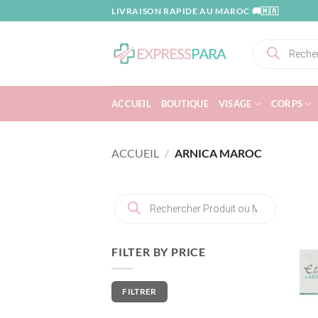
Passer
LIVRAISON RAPIDE AU MAROC 🚚🇲🇦
au
contenu
Recherche
de
produits
ACCUEIL
BOUTIQUE
VISAGE
CORPS
ACCUEIL
/
ARNICA MAROC
Recherche
de
produits
FILTER BY PRICE
Prix
Prix
FILTRER
min
max