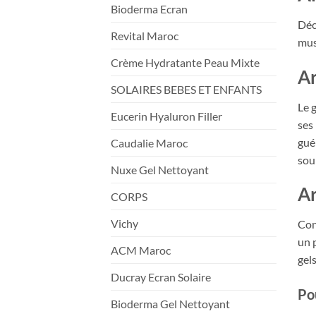
Bioderma Ecran
Déc
Revital Maroc
mus
Crème Hydratante Peau Mixte
Ar
SOLAIRES BEBES ET ENFANTS
Le 
Eucerin Hyaluron Filler
ses
gué
Caudalie Maroc
sou
Nuxe Gel Nettoyant
Ar
CORPS
Vichy
Con
un 
ACM Maroc
gel
Ducray Ecran Solaire
Pou
Bioderma Gel Nettoyant