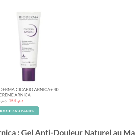
د.م. 129.
د.م. 195.
DERMA CICABIO ARNICA+ 40
CREME ARNICA
Le
Le
1
د.م.
154
د.م.
prix
prix
initial
actuel
JOUTER AU PANIER
était :
est :
د.م. 154.
د.م. 231.
nica : Gel Anti-Douleur Naturel au M