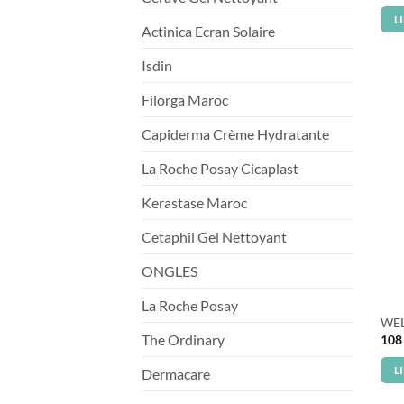
L
Actinica Ecran Solaire
Isdin
Filorga Maroc
Capiderma Crème Hydratante
La Roche Posay Cicaplast
Kerastase Maroc
Cetaphil Gel Nettoyant
ONGLES
La Roche Posay
WEL
The Ordinary
10
L
Dermacare