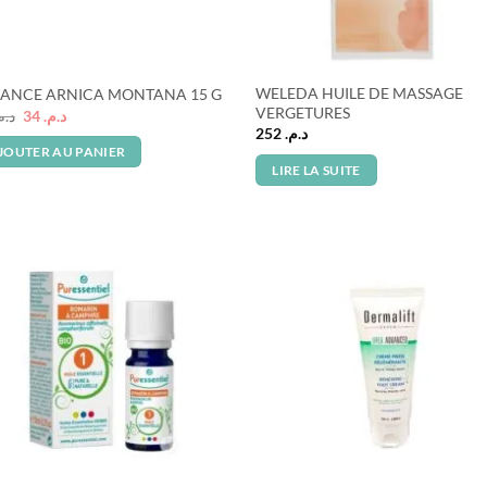
WELEDA HUILE DE MASSAGE
IANCE ARNICA MONTANA 15 G
VERGETURES
Le
Le
د..
34
د.م.
prix
prix
252
د.م.
initial
actuel
JOUTER AU PANIER
était :
est :
LIRE LA SUITE
د.م. 34.
د.م. 52.