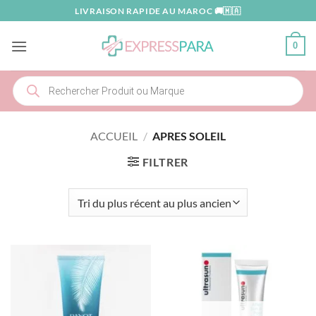
Passer
LIVRAISON RAPIDE AU MAROC 🚚🇲🇦
au
contenu
0
Recherche
de
produits
ACCUEIL
/
APRES SOLEIL
FILTRER