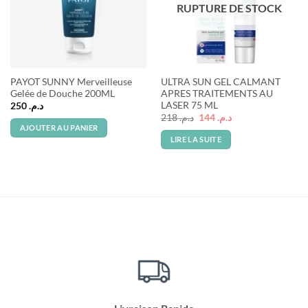
RUPTURE DE STOCK
PAYOT SUNNY Merveilleuse
ULTRA SUN GEL CALMANT
Gelée de Douche 200ML
APRES TRAITEMENTS AU
LASER 75 ML
250
د.م.
Le
Le
218
د.م.
144
د.م.
prix
prix
AJOUTER AU PANIER
initial
actuel
LIRE LA SUITE
était :
est :
د.م. 144.
د.م. 218.