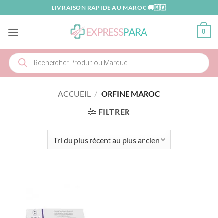
Passer
LIVRAISON RAPIDE AU MAROC 🚚🇲🇦
au
contenu
0
Recherche
de
produits
ACCUEIL
/
ORFINE MAROC
FILTRER