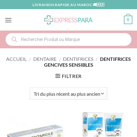
Passer
LIVRAISON RAPIDE AU MAROC 🚚🇲🇦
au
contenu
0
Recherche
de
produits
ACCUEIL
/
DENTAIRE
/
DENTIFRICES
/
DENTIFRICES
GENCIVES SENSIBLES
FILTRER