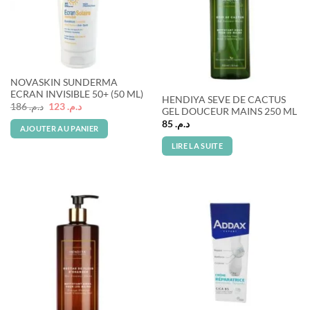
Rupture de stock
NOVASKIN SUNDERMA
ECRAN INVISIBLE 50+ (50 ML)
HENDIYA SEVE DE CACTUS
Le
Le
186
د.م.
123
د.م.
GEL DOUCEUR MAINS 250 ML
prix
prix
initial
actuel
85
د.م.
AJOUTER AU PANIER
était :
est :
د.م. 123.
د.م. 186.
LIRE LA SUITE