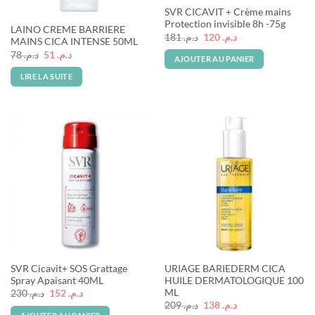
Rupture de stock
SVR CICAVIT + Crème mains
Protection invisible 8h -75g
LAINO CREME BARRIERE
Le
Le
181
د.م.
120
د.م.
MAINS CICA INTENSE 50ML
prix
prix
Le
Le
78
د.م.
51
د.م.
initial
actuel
AJOUTER AU PANIER
prix
prix
était :
est :
initial
actuel
د.م. 120.
د.م. 181.
LIRE LA SUITE
était :
est :
د.م. 51.
د.م. 78.
SVR Cicavit+ SOS Grattage
URIAGE BARIEDERM CICA
Spray Apaisant 40ML
HUILE DERMATOLOGIQUE 100
ML
Le
Le
230
د.م.
152
د.م.
prix
prix
Le
Le
209
د.م.
138
د.م.
initial
actuel
prix
prix