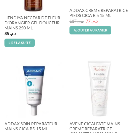
Rupture de stock
ADDAX CREME REPARATRICE
PIEDS CICA B 5 15 ML
HENDIYA NECTAR DE FLEUR
Le
Le
117
د.م.
77
د.م.
D’ORANGIER GEL DOUCEUR
prix
prix
MAINS 250 ML
initial
actuel
AJOUTER AU PANIER
était :
est :
85
د.م.
د.م. 77.
د.م. 117.
LIRE LA SUITE
ADDAX SOIN REPARATEUR
AVENE CICALFATE MAINS
MAINS CICA B5-15 ML
CREME REPARATRICE