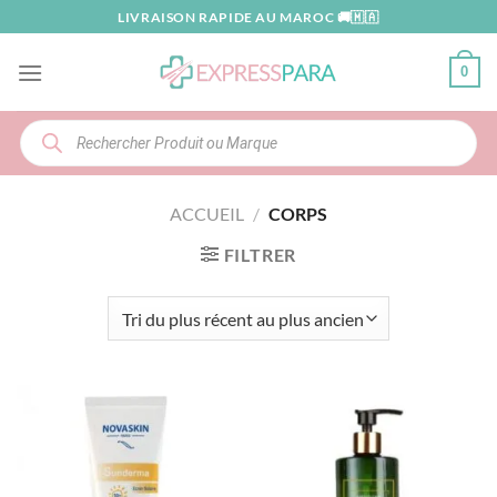
Passer
LIVRAISON RAPIDE AU MAROC 🚚🇲🇦
au
contenu
0
Recherche
de
produits
ACCUEIL
/
CORPS
FILTRER