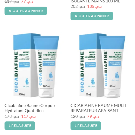
ISOLANTE MAINS 100 ML
Le
Le
117
د.م.
77
د.م.
prix
prix
Le
Le
202
د.م.
135
د.م.
initial
actuel
prix
prix
AJOUTER AU PANIER
était :
est :
initial
actuel
AJOUTER AU PANIER
د.م. 77.
د.م. 117.
était :
est :
د.م. 135.
د.م. 202.
Rupture de stock
Rupture de stock
Cicabiafine Baume Corporel
CICABIAFINE BAUME MULTI
Hydratant Quotidien
REPARATEUR APAISANT
Le
Le
Le
Le
178
د.م.
117
د.م.
120
د.م.
79
د.م.
prix
prix
prix
prix
initial
actuel
initial
actuel
LIRE LA SUITE
LIRE LA SUITE
était :
est :
était :
est :
د.م. 79.
د.م. 120.
د.م. 117.
د.م. 178.