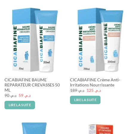
Rupture de stock
Rupture de stock
CICABIAFINE BAUME
CICABIAFINE Crème Anti-
REPARATEUR CREVASSES 50
Irritations Nourrissante
ML
Le
Le
189
د.م.
125
د.م.
prix
prix
Le
Le
90
د.م.
59
د.م.
initial
actuel
prix
prix
LIRE LA SUITE
était :
est :
initial
actuel
LIRE LA SUITE
د.م. 125.
د.م. 189.
était :
est :
د.م. 59.
د.م. 90.