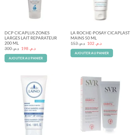
DCP CICAPLUS ZONES
LA ROCHE-POSAY CICAPLAST
LARGES LAIT REPARATEUR
MAINS 50 ML
200 ML
Le
Le
153
د.م.
102
د.م.
prix
prix
Le
Le
300
د.م.
198
د.م.
initial
actuel
prix
prix
AJOUTER AU PANIER
était :
est :
initial
actuel
AJOUTER AU PANIER
د.م. 102.
د.م. 153.
était :
est :
د.م. 198.
د.م. 300.