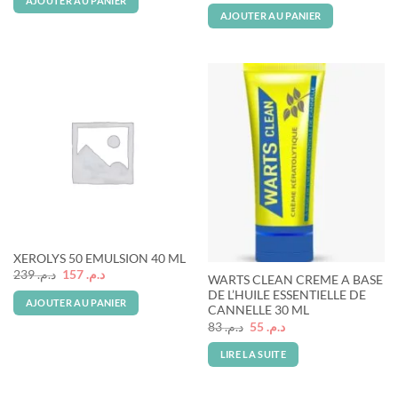
AJOUTER AU PANIER
était :
est :
initial
actuel
AJOUTER AU PANIER
د.م. 152.
د.م. 230.
était :
est :
د.م. 138.
د.م. 209.
Rupture de stock
XEROLYS 50 EMULSION 40 ML
Le
Le
239
د.م.
157
د.م.
WARTS CLEAN CREME A BASE
prix
prix
DE L’HUILE ESSENTIELLE DE
initial
actuel
AJOUTER AU PANIER
était :
est :
CANNELLE 30 ML
د.م. 157.
د.م. 239.
Le
Le
83
د.م.
55
د.م.
prix
prix
initial
actuel
LIRE LA SUITE
était :
est :
د.م. 55.
د.م. 83.