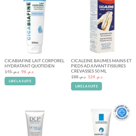
Rupture de stock
Rupture de stock
CICABIAFINE LAIT CORPOREL
CICALEINE BAUMES MAINS ET
HYDRATANT QUOTIDIEN
PIEDS ADJUVANT FISSURES
CREVASSES 50 ML
Le
Le
145
د.م.
96
د.م.
prix
prix
Le
Le
188
د.م.
124
د.م.
initial
actuel
prix
prix
LIRE LA SUITE
était :
est :
initial
actuel
LIRE LA SUITE
د.م. 96.
د.م. 145.
était :
est :
د.م. 124.
د.م. 188.