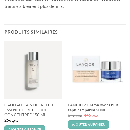
traits visiblement plus définis.
PRODUITS SIMILAIRES
CAUDALIE VINOPERFECT
LANCIOR Creme hydra nuit
ESSENCE GLYCOLIQUE
saphir imperial 50ml
CONCENTRÉE 150 ML
Le
Le
675
د.م.
446
د.م.
prix
prix
256
د.م.
initial
actuel
AJOUTER AU PANIER
était :
est :
AJOUTER AU PANIER