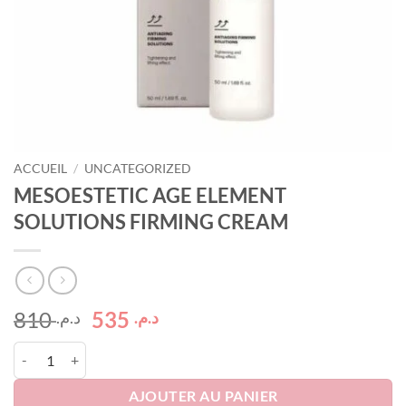
ACCUEIL
/
UNCATEGORIZED
MESOESTETIC AGE ELEMENT
SOLUTIONS FIRMING CREAM
Le
Le
810
535
د.م.
د.م.
prix
prix
quantité de MESOESTETIC AGE ELEMENT SOLUTIONS FIRMING C
initial
actuel
était :
est :
AJOUTER AU PANIER
د.م. 535.
د.م. 810.