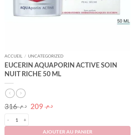
ACCUEIL
/
UNCATEGORIZED
EUCERIN AQUAPORIN ACTIVE SOIN
NUIT RICHE 50 ML
Le
Le
316
209
د.م.
د.م.
prix
prix
quantité de EUCERIN AQUAPORIN ACTIVE SOIN NUIT RICHE 50 ML
initial
actuel
était :
est :
AJOUTER AU PANIER
د.م. 209.
د.م. 316.