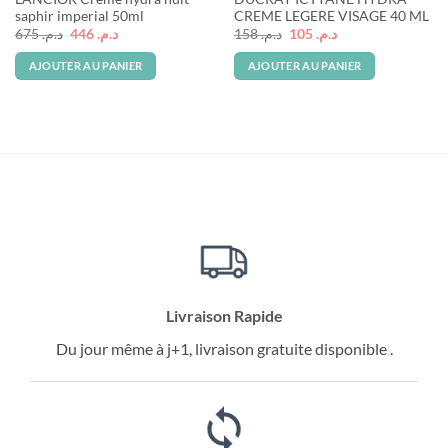
saphir imperial 50ml
CREME LEGERE VISAGE 40 ML
Le
Le
Le
Le
675
د.م.
446
د.م.
158
د.م.
105
د.م.
prix
prix
prix
prix
initial
actuel
initial
actuel
AJOUTER AU PANIER
AJOUTER AU PANIER
était :
est :
était :
est :
د.م. 105.
د.م. 158.
د.م. 446.
د.م. 675.
Livraison Rapide
Du jour même à j+1, livraison gratuite disponible .