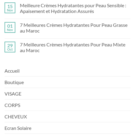
Meilleure Crèmes Hydratantes pour Peau Sensible :
15
Nov
Apaisement et Hydratation Assurés
Aucun
commentaire
7 Meilleures Crèmes Hydratantes Pour Peau Grasse
01
sur
Meilleure
Nov
au Maroc
Crèmes
Hydratantes
Aucun
pour
commentaire
7 Meilleures Crèmes Hydratantes Pour Peau Mixte
29
Peau
sur
Sensible
7
Oct
au Maroc
:
Meilleures
Apaisement
Crèmes
Aucun
et
Hydratantes
commentaire
Hydratation
Pour
sur
Assurés
Peau
7
Accueil
Grasse
Meilleures
au
Crèmes
Maroc
Hydratantes
Boutique
Pour
Peau
Mixte
VISAGE
au
Maroc
CORPS
CHEVEUX
Ecran Solaire